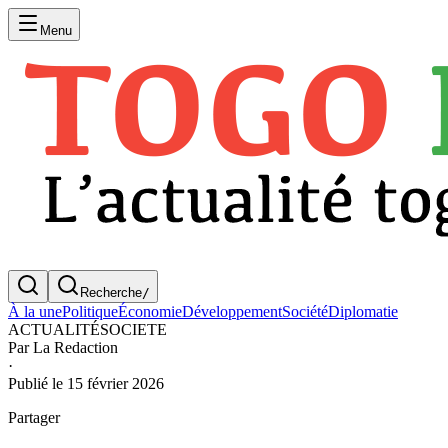
Menu
Recherche
/
À la une
Politique
Économie
Développement
Société
Diplomatie
ACTUALITÉ
SOCIETE
Par
La Redaction
·
Publié le
15 février 2026
Partager